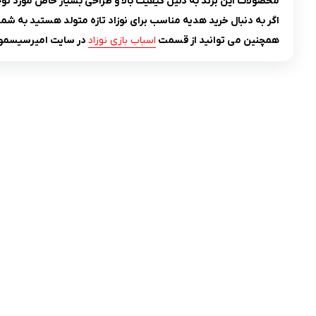
محصولات این برند به دلیل کیفیت بالا و طراحی بسیار خاص مورد توجه
اگر به دنبال خرید هدیه مناسب برای نوزاد تازه متولد هستید به شما 
همچنین می توانید از قسمت
اسباب بازی نوزاد
در سایت امیرسیسمونی
تلفن تماس:
02333341037
ایمیل:
info@amir-sismony.com
نشانی شعبه یک:
سمنان میدان ارگ خیابان شهید فیاض بخش خیابان
آیت الله طالقانی پلاک: 28.0،