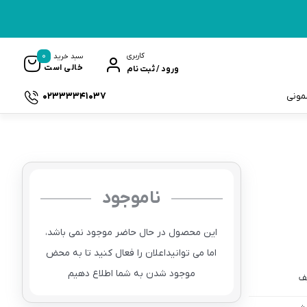
0
کاربری
سبد خرید
خالی است
ورود / ثبت نام
02333341037
سمونی
ناموجود
ک
این محصول در حال حاضر موجود نمی باشد،
اما می توانیداعلان را فعال کنید تا به محض
موجود شدن به شما اطلاع دهیم
ف