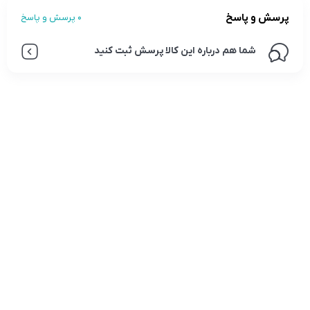
پرسش و پاسخ
0 پرسش و پاسخ
شما هم درباره این کالا پرسش ثبت کنید
تلفن تماس:
02333341037
ایمیل:
info@amir-sismony.com
نشانی شعبه یک:
سمنان میدان ارگ خیابان شهید فیاض بخش خیابان آیت
الله طالقانی پلاک: 28.0،