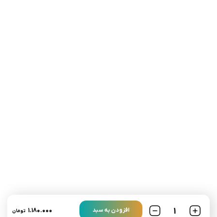
تلفن تماس:
02333341037
ایمیل:
info@amir-sismony.com
نشانی شعبه یک:
سمنان میدان ارگ خیابان شهید فیاض بخش خیابان آیت
الله طالقانی پلاک: 28.0،
لینک های کاربردی :
تماس با ما
سوالات متداول
۱.۱۸۰.۰۰۰
افزودن به سبد
تومان