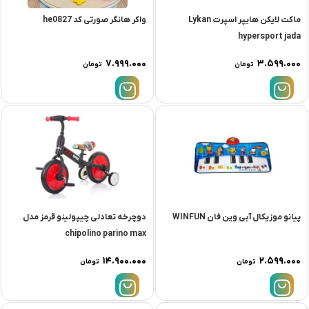
ماكت لايكن هايپر اسپرت Lykan
واکر هانگر صورتی کد he0827
hypersport jada
۷.۹۹۹.۰۰۰
۳.۵۹۹.۰۰۰
تومان
تومان
پیانو موزیکال آبی وین فان WINFUN
دوچرخه تعادلى چیپولینو قرمز مدل
chipolino parino max
۱۴.۹۰۰.۰۰۰
۲.۵۹۹.۰۰۰
تومان
تومان