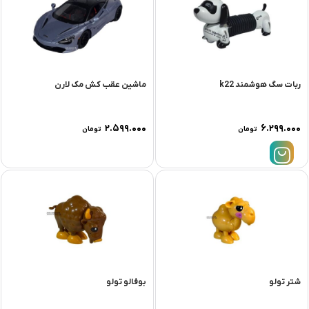
ربات سگ هوشمند k22
ماشین عقب کش مک لارن
۲.۵۹۹.۰۰۰
۶.۲۹۹.۰۰۰
تومان
تومان
شتر تولو
بوفالو تولو