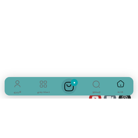
تلفن تماس:
02333341037
ایمیل:
info@amir-sismony.com
نشانی شعبه یک:
سمنان میدان ارگ خیابان شهید فیاض بخش خیابان آیت
الله طالقانی پلاک: 28.0،
لینک های کاربردی :
تماس با ما
سوالات متداول
0
درباره ما
جستجو
خانه
دسته بندی
کاربری
نمادها :