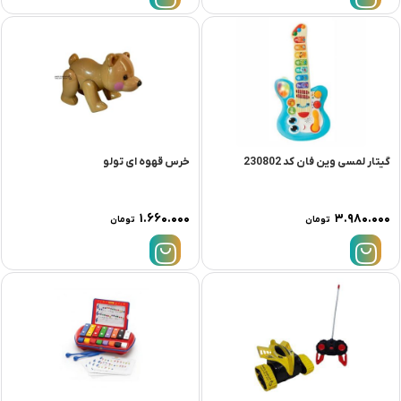
گیتار لمسی وین فان کد 230802
خرس قهوه ای تولو
۱.۶۶۰.۰۰۰
۳.۹۸۰.۰۰۰
تومان
تومان