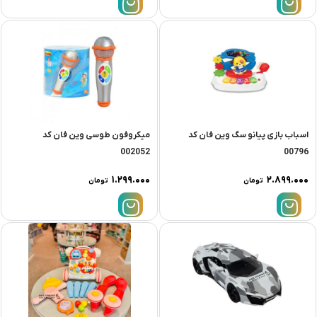
اسباب بازی پیانو سگ وین فان کد
میکروفون طوسی وین فان کد
002052
00796
۱.۲۹۹.۰۰۰
۲.۸۹۹.۰۰۰
تومان
تومان