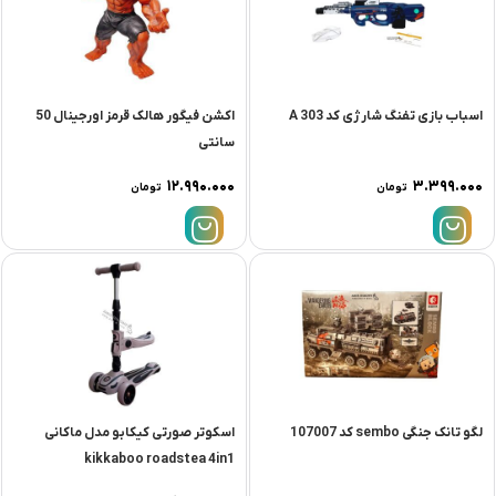
اسباب بازی تفنگ شارژی کد 303 A
اکشن فیگور هالک قرمز اورجینال 50
سانتی
۱۲.۹۹۰.۰۰۰
۳.۳۹۹.۰۰۰
تومان
تومان
لگو تانک جنگی sembo کد 107007
اسكوتر صورتی کیکابو مدل ماكانی
kikkaboo roadstea 4in1