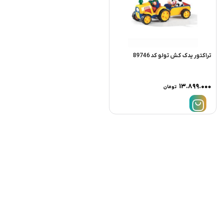
تراکتور یدک کش تولو کد 89746
۱۳.۸۹۹.۰۰۰
تومان