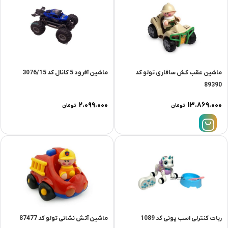
ماشین عقب کش سافاری تولو کد
ماشین آفرود 5 کانال کد 3076/15
89390
۲.۰۹۹.۰۰۰
۱۳.۸۶۹.۰۰۰
تومان
تومان
ربات کنترلی اسب پونی کد 1089
ماشین آتش نشانی تولو کد 87477