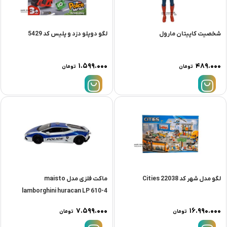
شخصیت کاپیتان مارول
لگو دوپلو دزد و پلیس کد 5429
۱.۵۹۹.۰۰۰
۴۸۹.۰۰۰
تومان
تومان
لگو مدل شهر کد 22038 Cities
ماکت فلزی مدل maisto
lamborghini huracan LP 610-4
۷.۵۹۹.۰۰۰
۱۶.۹۹۰.۰۰۰
تومان
تومان