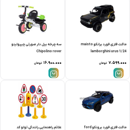
ماکت فلزی فورد برانکو maisto
سه چرخه بیل دار صورتی چیپولینو
Chipolino rover
lamborghini urus 1/24
۱۶.۹۰۰.۰۰۰
۷.۵۹۹.۰۰۰
تومان
تومان
ماکت فلزی فورد برونکو ford
علائم راهنمایی رانندگی تولو کد