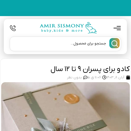
کادو برای پسران ۹ تا ۱۲ سال
آبان 8, 1403
11:06 ق.ظ
بدون نظر