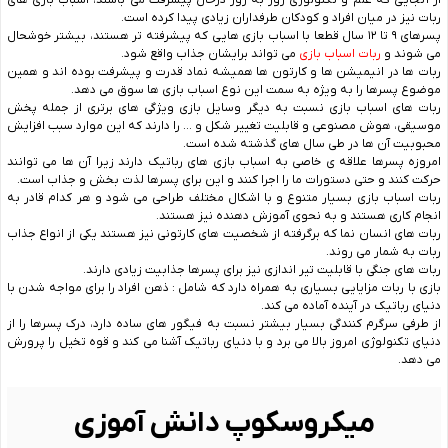
ربات نیز در میان افراد و کودکان طرفداران زیادی پیدا کرده است.
پسرهای ۹ تا ۱۲ سال قطعا با اسباب بازی هایی که پیشرفته تر هستند، بیشتر خوشحال
می شوند و
ربات اسباب بازی
می تواند برایشان جذاب واقع شود.
ربات ها در انیمیشن ها و کارتون ها همیشه نماد قدرت و پیشرفت بوده اند و همین
موضوع پسرها را به ویژه به سمت این نوع اسباب بازی ها سوق می دهد.
ربات های اسباب بازی نسبت به دیگر وسایل بازی ویژگی های برتری از جمله پخش
موسیقی، هوش مصنوعی و قابلیت تغییر شکل و … را دارند که این موارد سبب افزایش
محبوبیت آن ها در طی سال های گذشته شده است.
امروزه پسرها علاقه‌ ی خاصی به اسباب‌ بازی‌ های رباتیک دارند زیرا آن ها می‌ توانند
حرکت کنند و حتی دستورات ما را اجرا کنند و این برای پسرها لذت بخش و جذاب است.
ربات اسباب بازی بسیار متنوع و با اشکال مختلف طراحی می شود و هر کدام قادر به
انجام کاری هستند و به نحوی آموزش دهنده نیز هستند.
ربات های انسان نما که برگرفته از شخصیت های کارتونی نیز هستند یکی از انواع جذاب
ربات به شمار می روند.
ربات های جنگی با قابلیت تیر اندازی نیز برای پسرها جذابیت زیادی دارند.
بازی با ربات مزایایی بسیاری به همراه دارد که شامل : ذهن افراد را برای مواجه شدن با
دنیای رباتیک در آینده آماده می کند.
از طرفی سرگرم کنندگی بسیار بیشتر نسبت به فیگور های ساده دارد، درک پسرها را از
دنیای تکنولوژی امروز بالا می برد و با دنیای رباتیک آشنا می کند و قوه تخیل را پرورش
می دهد.
میکروسکوپ دانش آموزی