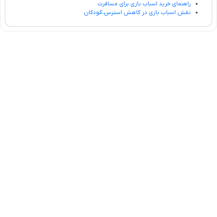
راهنمای خرید اسباب بازی برای مسافرت
نقش اسباب بازی در کاهش استرس کودکان
تلفن تماس:
02333341037
ایمیل:
info@amir-sismony.com
نشانی شعبه یک:
سمنان میدان ارگ خیابان شهید فیاض بخش خیابان آیت
الله طالقانی پلاک: 28.0،
لینک های کاربردی :