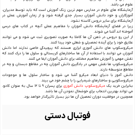
علوم می باشد.
آزمایشگاه های علوم در مدارس مهم ترین زنگ آموزش است که باید توسط مدیران،
آموزگاران و خود دانش آموزان بسیار جدی گرفته شود و از زمان آموزش عملی در
آزمایشگاه برای سایر دروس کاسته نشود.
زیرا در فضای آزمایشگاه دانش آموزان با مفاهیم عملی آنچه در کتاب های درسی
آموخته اند آشنا می شوند.
از این رو دروس در ذهن آن ها کاملا به صورت تصویری ثبت می شود و می توانند
علایق خود را برای آینده تحصیلی و شغلی خود پیدا کنند.
میکروسکوپ های دانش آموزی ابزاری هستند که پیچیدگی خاصی ندارند اما دانش
آموزان می توانند با استفاده از آن ها ساختارهای کریستالی و سلول ها را درک کنند که
نقش مهمی را آموزش مفاهیم مختلف برای دانش آموزان ایفا می کنند.
میکروسکوپ ها نقش مهمی در یادگیری دانش آموزان چه در مقاطع دبستان و چه در
مقاطع متوسطه دارند.
دانش آموز با دنیای ابعاد میکرو آشنا می شود و ساختار سلول ها و موجودات
میکروسکوپی و ساختارهای شیمیایی را با چشم خود می بیند.
بنابراین خرید یک
میکروسکوپ دانش آموزی
برای پسران ۹ تا ۱۲ سال به عنوان کادو،
می تواند بهترین انتخاب برای خوشحال نمودن آن ها باشد.
همچنین در موفقیت دوران تحصیل آن ها نیز بسیار تاثیرگذار خواهد بود.
فوتبال دستی