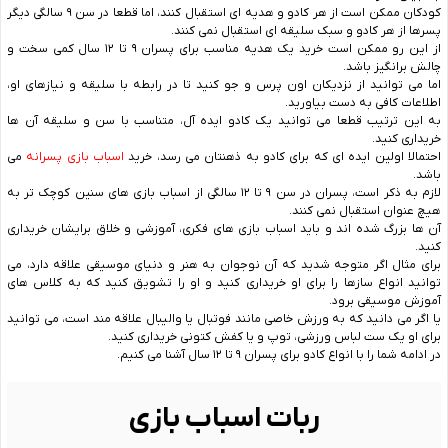
کودکان ممکن است از هر کادو و هدیه ای استقبال کنند، اما قطعا در سن ۹ سالگی دیگر
پسرها از هر کادو و سبک سلیقه ای استقبال نمی کنند.
از این رو ممکن است خرید یک هدیه مناسب برای پسران ۹ تا ۱۲ سال کمی سخت و
چالش برانگیز باشد.
اما می توانید از نزدیکان اون پرس و جو کنید تا در رابطه با سلیقه و نیازهای او،
اطلاعات کافی به دست بیاورید.
به این ترتیب قطعا می توانید یک کادو ایده آل، متناسب با سن و سلیقه آن ها
خریداری کنید.
احتمالا اولین ایده ای که برای کادو به ذهنتان می رسد، خرید
اسباب بازی پسرانه
می
باشد.
لازم به ذکر است، پسران در سن ۹ تا ۱۲ سالگی از اسباب بازی های سنین کوچک تر به
هیچ عنوان استقبال نمی کنند.
آن ها بزرگ شده اند و باید اسباب بازی های فکری، آموزشی و خلاق برایشان خریداری
کنید.
برای مثال اگر متوجه شدید که آن نوجوان به هنر و دنیای موسیقی علاقه دارد، می
توانید انواع سازها را برای او خریداری کنید و او را تشویق کنید که به کلاس های
آموزش موسیقی برود.
یا اگر می دانید که به ورزش خاصی مانند فوتبال یا والیبال علاقه مند است، می توانید
برای او یک ست لباس ورزشی، توپ و یا کفش کتونی خریداری کنید.
در ادامه شما را با انواع کادو برای پسران ۹ تا ۱۲ سال آشنا می کنیم.
ربات اسباب بازی