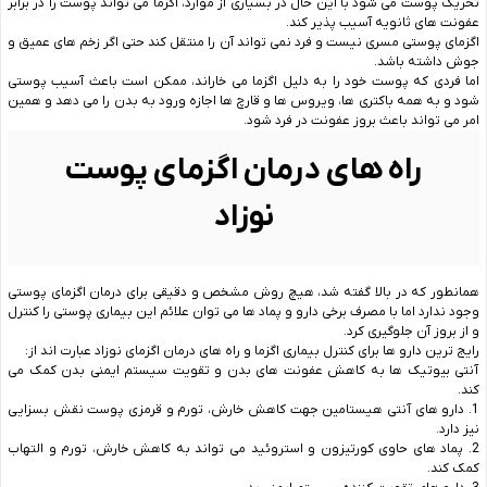
تحریک پوست می شود با این حال در بسیاری از موارد، اگزما می تواند پوست را در برابر
عفونت های ثانویه آسیب پذیر کند.
اگزمای پوستی مسری نیست و فرد نمی تواند آن را منتقل کند حتی اگر زخم های عمیق و
جوش داشته باشد.
اما فردی که پوست خود را به دلیل اگزما می خاراند، ممکن است باعث آسیب پوستی
شود و به همه باکتری ها، ویروس ها و قارچ ها اجازه ورود به بدن را می دهد و همین
امر می تواند باعث بروز عفونت در فرد شود.
راه های درمان اگزمای پوست
نوزاد
همانطور که در بالا گفته شد، هیچ روش مشخص و دقیقی برای درمان اگزمای پوستی
وجود ندارد اما با مصرف برخی دارو و پماد ها می توان علائم این بیماری پوستی را کنترل
و از بروز آن جلوگیری کرد.
رایج ترین دارو ها برای کنترل بیماری اگزما و راه های درمان اگزمای نوزاد عبارت اند از:
آنتی بیوتیک ها به کاهش عفونت های بدن و تقویت سیستم ایمنی بدن کمک می
کند.
1. دارو های آنتی هیستامین جهت کاهش خارش، تورم و قرمزی پوست نقش بسزایی
نیز دارد.
2. پماد های حاوی کورتیزون و استروئید می تواند به کاهش خارش، تورم و التهاب
کمک کند.