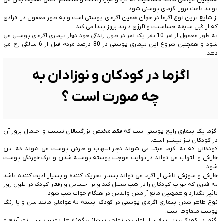
تواند باعث بروز اگزمای پوستی شود.
از شایع ترین نوع اگزما در جهان همین اگزمای پوستی است و به طور معمول در افرادی
که از قبل سابقه حساسیت و آلرژی دارند بروز پیدا می کند.
به طور معمول از هر 10 نفر، یک نفر در طول زندگی خود دچار بیماری اگزمای پوستی می
شود و همچنین شروع این بیماری پوستی در 80 درصد مردم قبل از 6 سالگی رخ می
دهد.
اگزما در کودکان و نوزادان به
چه صورت است ؟
اگزما یک بیماری رایج پوستی است که فقط مختص بزرگسالان نیست و احتمال بروز آن
در کودکان نیز بیشتر است.
کودکانی که به اگزما مبتلا می شوند دچار التهاب و خارش پوست می شوند که این
خارش و التهاب می تواند در نهایت موجب پوسته پوسته شدن و ترک خوردگی پوست
شود.
خارش و سوزش ناشی از اگزما می تواند بسیار تحریک کننده و بسیار اذیت کننده باشد
به قدری که خواب کودکان را در شب مختل کند و بر احساس و رفتار کودک در طول روز
تاثیر بگذارد و همچنین مانع آرامش والدین در هنگام خواب شب شود.
نوع ظاهر شدن بیماری اگزمای پوستی در کودک، بسته به عواملی مانند سن و یا رنگ
پوست متفاوت است.
اگزما در کودکان زیر سه سال اغلب در نواحی پیشانی، گونه ها، پوست سر، زانو، آرنج و