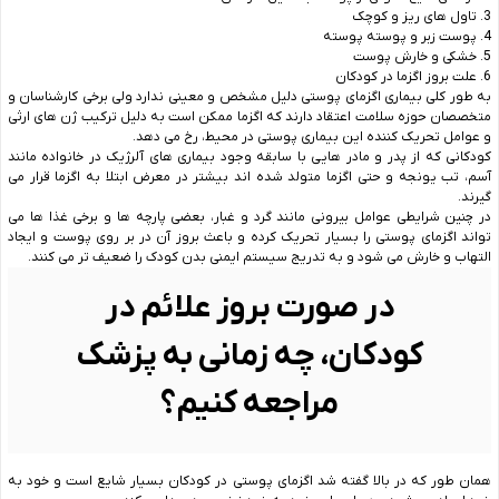
3. تاول های ریز و کوچک
4. پوست زبر و پوسته پوسته
5. خشکی و خارش پوست
6. علت بروز اگزما در کودکان
به طور کلی بیماری اگزمای پوستی دلیل مشخص و معینی ندارد ولی برخی کارشناسان و
متخصصان حوزه سلامت اعتقاد دارند که اگزما ممکن است به دلیل ترکیب ژن های ارثی
و عوامل تحریک کننده این بیماری پوستی در محیط، رخ می دهد.
کودکانی که از پدر و مادر هایی با سابقه وجود بیماری های آلرژیک در خانواده مانند
آسم، تب یونجه و حتی اگزما متولد شده اند بیشتر در معرض ابتلا به اگزما قرار می
گیرند.
در چنین شرایطی عوامل بیرونی مانند گرد و غبار، بعضی پارچه ها و برخی غذا ها می
تواند اگزمای پوستی را بسیار تحریک کرده و باعث بروز آن در بر روی پوست و ایجاد
التهاب و خارش می شود و به تدریج سیستم ایمنی بدن کودک را ضعیف تر می کنند.
در صورت بروز علائم در
کودکان، چه زمانی به پزشک
مراجعه کنیم؟
همان طور که در بالا گفته شد اگزمای پوستی در کودکان بسیار شایع است و خود به