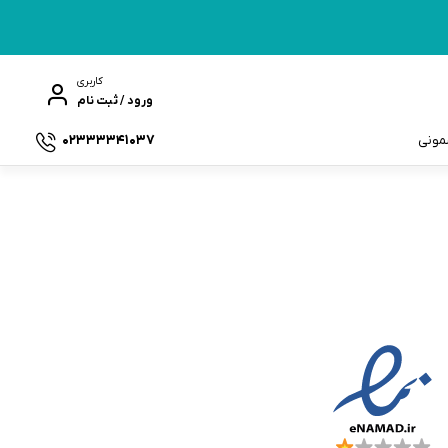
کاربری
ورود / ثبت نام
02333341037
سمونی
ک
مادها :